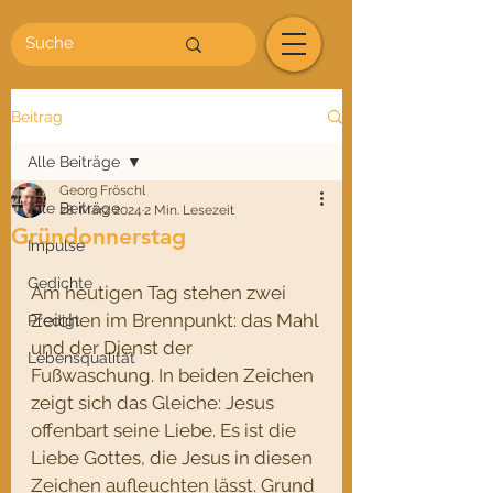
Beitrag
Alle Beiträge
Georg Fröschl
Alle Beiträge
28. März 2024
2 Min. Lesezeit
Gründonnerstag
Impulse
Gedichte
Am heutigen Tag stehen zwei 
Zeichen im Brennpunkt: das Mahl 
Predigt
und der Dienst der 
Lebensqualität
Fußwaschung. In beiden Zeichen 
zeigt sich das Gleiche: Jesus 
offenbart seine Liebe. Es ist die 
Liebe Gottes, die Jesus in diesen 
Zeichen aufleuchten lässt. Grund 