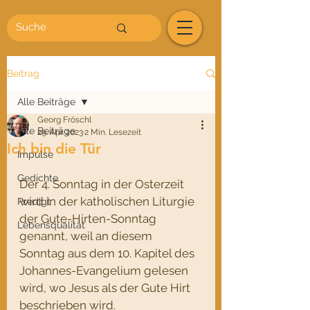
Beitrag
Alle Beiträge
Georg Fröschl
Alle Beiträge
29. Apr. 2023
2 Min. Lesezeit
Ich bin die Tür
Impulse
Gedichte
Der 4. Sonntag in der Osterzeit 
wird in der katholischen Liturgie 
Predigt
der Gute-Hirten-Sonntag 
Lebensqualität
genannt, weil an diesem 
Sonntag aus dem 10. Kapitel des 
Johannes-Evangelium gelesen 
wird, wo Jesus als der Gute Hirt 
beschrieben wird. 