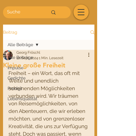
Beitrag
Alle Beiträge
Georg Fröschl
Alle Beiträge
12. Sept. 2024
1 Min. Lesezeit
Kleine große Freiheit
Impulse
Freiheit – ein Wort, das oft mit 
Gedichte
Weite und unendlich 
scheinenden Möglichkeiten 
Predigt
verbunden wird. Wir träumen 
Lebensqualität
von Reisemöglichkeiten, von 
den Abenteuern, die wir erleben 
möchten, und von grenzenloser 
Kreativität, die uns zur Verfügung 
steht. Doch was passiert, wenn 