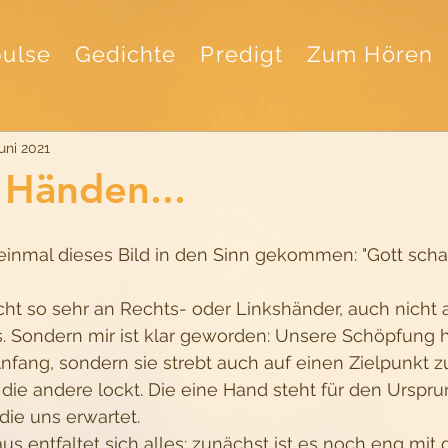
ulse
Gedichte
Predigt
Zum Hören
Juni 2021
 Händen...
einmal dieses Bild in den Sinn gekommen: "Gott schaf
cht so sehr an Rechts- oder Linkshänder, auch nicht 
. Sondern mir ist klar geworden: Unsere Schöpfung ha
fang, sondern sie strebt auch auf einen Zielpunkt zu.
 die andere lockt. Die eine Hand steht für den Urspru
die uns erwartet. 
us entfaltet sich alles: zunächst ist es noch eng mit