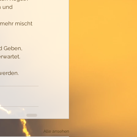
n und 
mehr mischt 
d Geben, 
rwartet. 
werden.
Alle ansehen