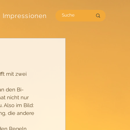
Impressionen
ft mit zwei 
an den Bi-
t nicht nur 
 Also im Bild: 
ng, die andere 
 den Regeln 