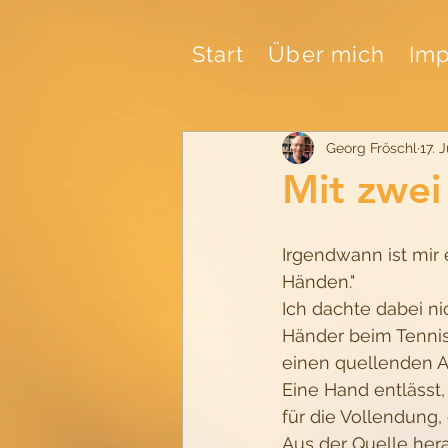
Start
Über mich
Imp
Georg Fröschl
17. 
Mit zwei
Irgendwann ist mir 
Händen."
Ich dachte dabei ni
Händer beim Tennis
einen quellenden An
Eine Hand entlässt,
für die Vollendung, 
Aus der Quelle hera