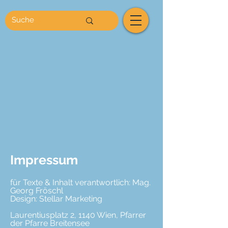
Impressum
für Texte & Inhalt verantwortlich: Mag.
Georg Fröschl
Design:
Stellar Marketing
Laurentiusplatz 2, 1140 Wien, Pfarrer
der Pfarre Breitensee