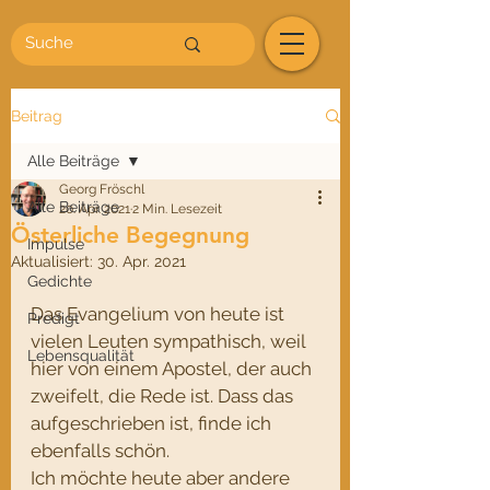
Beitrag
Alle Beiträge
Georg Fröschl
Alle Beiträge
20. Apr. 2021
2 Min. Lesezeit
Österliche Begegnung
Impulse
Aktualisiert:
30. Apr. 2021
Gedichte
Das Evangelium von heute ist 
Predigt
vielen Leuten sympathisch, weil 
Lebensqualität
hier von einem Apostel, der auch 
zweifelt, die Rede ist. Dass das 
aufgeschrieben ist, finde ich 
ebenfalls schön. 
Ich möchte heute aber andere 