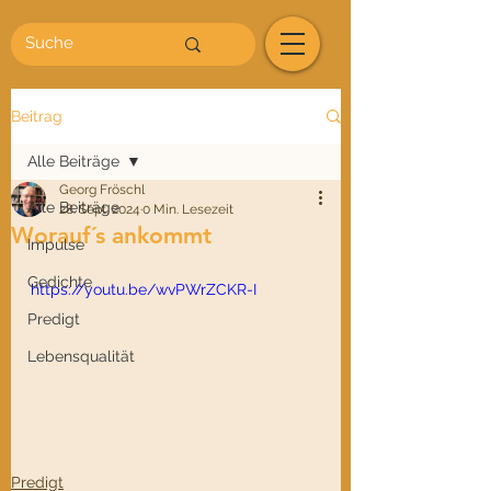
Beitrag
Alle Beiträge
Georg Fröschl
Alle Beiträge
28. Sept. 2024
0 Min. Lesezeit
Worauf´s ankommt
Impulse
Gedichte
https://youtu.be/wvPWrZCKR-I
Predigt
Lebensqualität
Predigt