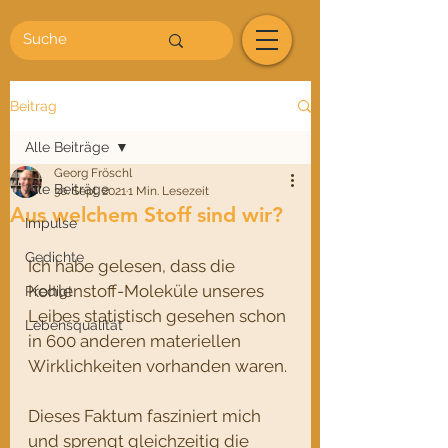
Beitrag
Alle Beiträge
Georg Fröschl
Alle Beiträge
30. Sept. 2021
1 Min. Lesezeit
Aus welchem Stoff sind wir?
Impulse
Gedichte
Ich habe gelesen, dass die 
Kohlenstoff-Moleküle unseres 
Predigt
Leibes statistisch gesehen schon 
Lebensqualität
in 600 anderen materiellen 
Wirklichkeiten vorhanden waren. 
Dieses Faktum fasziniert mich 
und sprengt gleichzeitig die 