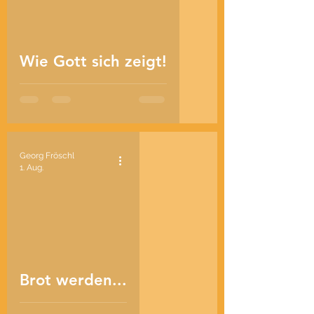
d video
Wie Gott sich zeigt!
Georg Fröschl
1. Aug.
d video
Brot werden...