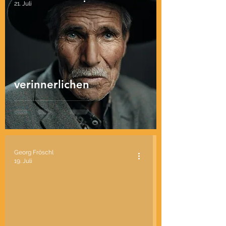
21. Juli
verinnerlichen
Georg Fröschl
19. Juli
d video