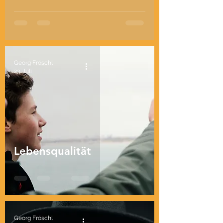
Georg Fröschl
23. Juli
Lebensqualität
Georg Fröschl