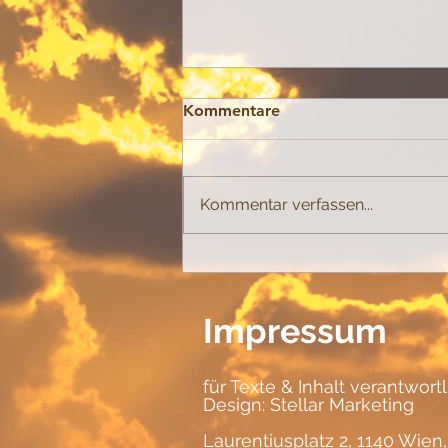
Kommentare
Spannungen
Kommentar verfassen...
Impressum
für Texte & Inhalt verantwort
Design:
Stellar Marketing
Laurentiusplatz 2, 1140 Wien,