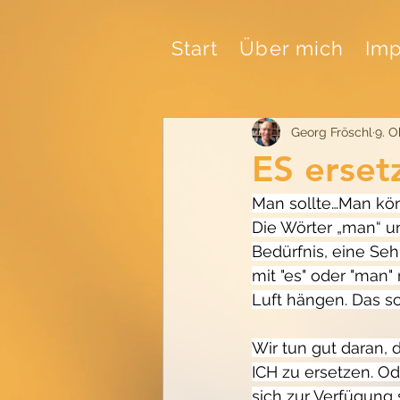
Start
Über mich
Imp
Georg Fröschl
9. O
ES erset
Man sollte…Man kön
Die Wörter „man“ un
Bedürfnis, eine Se
mit "es" oder "man" 
Luft hängen. Das sc
Wir tun gut daran,
ICH zu ersetzen. Od
sich zur Verfügung s