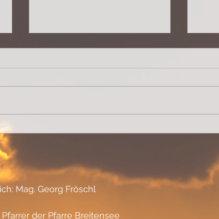
Lebensqualität
rase
lich: Mag. Georg Fröschl
 Pfarrer der Pfarre Breitensee