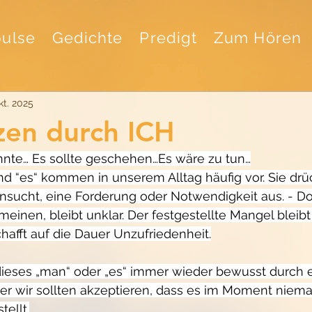
ulse
Gedichte
Predigt
Zum Hören
kt. 2025
zen durch ICH
nte… Es sollte geschehen…Es wäre zu tun…
d “es“ kommen in unserem Alltag häufig vor. Sie drü
hnsucht, eine Forderung oder Notwendigkeit aus. - D
meinen, bleibt unklar. Der festgestellte Mangel bleibt 
hafft auf die Dauer Unzufriedenheit.
 dieses „man“ oder „es“ immer wieder bewusst durch e
er wir sollten akzeptieren, dass es im Moment niema
tellt.