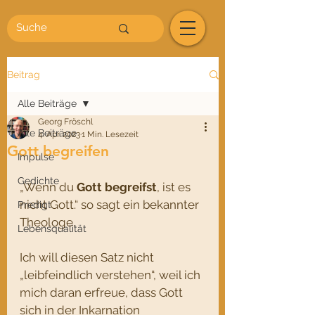
Beitrag
Alle Beiträge
Georg Fröschl
Alle Beiträge
4. Apr. 2023
1 Min. Lesezeit
Gott begreifen
Impulse
Gedichte
„Wenn du 
Gott begreifst
, ist es 
nicht Gott.“ so sagt ein bekannter 
Predigt
Theologe. 
Lebensqualität
Ich will diesen Satz nicht 
„leibfeindlich verstehen“, weil ich 
mich daran erfreue, dass Gott 
sich in der Inkarnation 