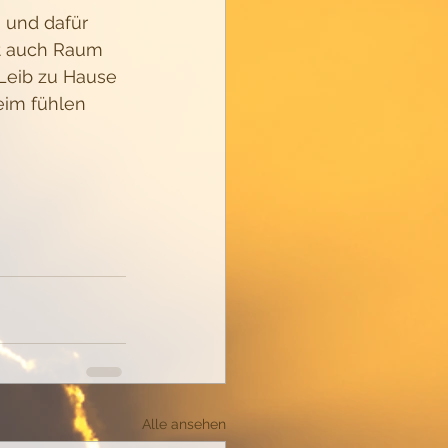
 und dafür 
st auch Raum 
Leib zu Hause 
eim fühlen 
Alle ansehen