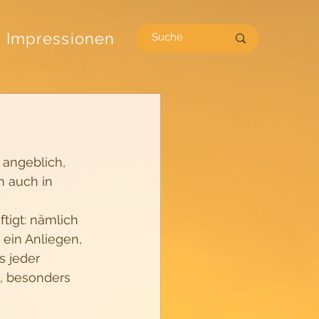
Impressionen
angeblich, 
h auch in 
tigt: nämlich 
 ein Anliegen, 
 jeder 
, besonders 