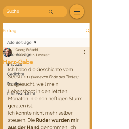
Beitrag
Alle Beiträge
Georg Fröschl
Alle Beiträge
1. Juni
4 Min. Lesezeit
Herz-Gabe
Impulse
Ich habe die Geschichte vom 
Gedichte
Seesturm 
(siehe am Ende des Textes)
ausgesucht, weil mein 
Predigt
Lebensboot in den letzten 
Lebensqualität
Monaten in einen heftigen Sturm 
geraten ist.
Ich konnte nicht mehr selber 
steuern. Die 
Ruder wurden mir 
aus der Hand
 genommen. Ich 