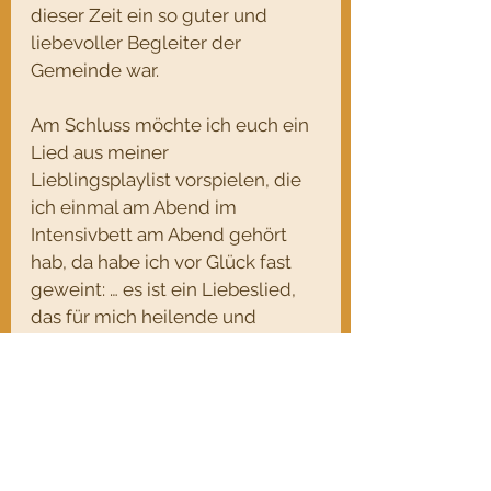
dieser Zeit ein so guter und 
liebevoller Begleiter der 
Gemeinde war.
Am Schluss möchte ich euch ein 
Lied aus meiner 
Lieblingsplaylist vorspielen, die 
ich einmal am Abend im 
Intensivbett am Abend gehört 
hab, da habe ich vor Glück fast 
geweint: … es ist ein Liebeslied, 
das für mich heilende und 
aufbauende Zuwendung 
ausdrückt: von Gott, den 
Menschen, der Natur… 
You raise 
me
up
 – 
to more than I can be…
Markusevangelium 4,35-41 (Neue 