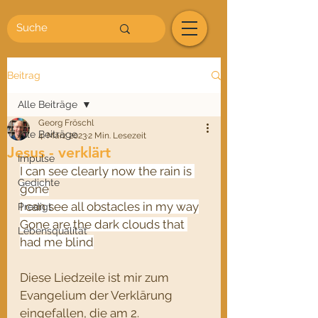
Beitrag
Alle Beiträge
Georg Fröschl
Alle Beiträge
4. März 2023
2 Min. Lesezeit
Jesus - verklärt
Impulse
I can see clearly now the rain is 
Gedichte
gone
I can see all obstacles in my way
Predigt
Gone are the dark clouds that 
Lebensqualität
had me blind
Diese Liedzeile ist mir zum 
Evangelium der Verklärung 
eingefallen, die am 2. 