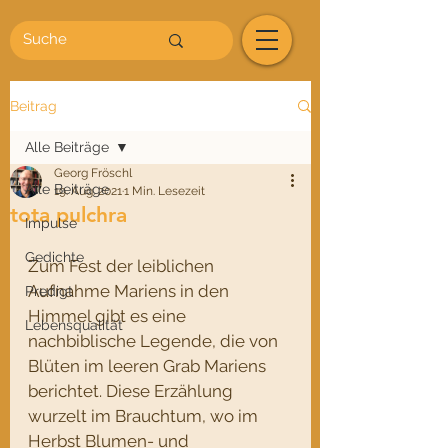
Beitrag
Alle Beiträge
Georg Fröschl
Alle Beiträge
19. Aug. 2021
1 Min. Lesezeit
tota pulchra
Impulse
Gedichte
Zum Fest der leiblichen 
Aufnahme Mariens in den 
Predigt
Himmel gibt es eine 
Lebensqualität
nachbiblische Legende, die von 
Blüten im leeren Grab Mariens 
berichtet. Diese Erzählung 
wurzelt im Brauchtum, wo im 
Herbst Blumen- und 