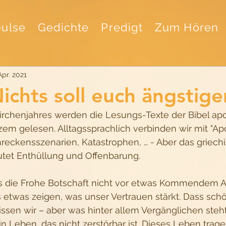
ulse
Gedichte
Predigt
Zum Hören
Apr. 2021
Nichts soll euch ängstige
rchenjahres werden die Lesungs-Texte der Bibel apok
zem gelesen. Alltagssprachlich verbinden wir mit "Ap
reckensszenarien, Katastrophen, … - Aber das griech
utet Enthüllung und Offenbarung. 
s die Frohe Botschaft nicht vor etwas Kommendem 
s etwas zeigen, was unser Vertrauen stärkt. Dass sch
issen wir – aber was hinter allem Vergänglichen steh
ein Leben, das nicht zerstörbar ist. Dieses Leben trag