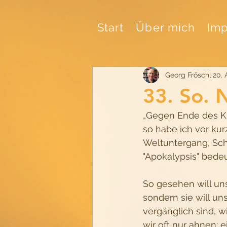
Start
Über mich
Imp
Georg Fröschl
20. 
33. So. 
„Gegen Ende des Ki
so habe ich vor kur
Weltuntergang, Sch
"Apokalypsis" bede
So gesehen will un
sondern sie will un
vergänglich sind, w
wir oft nur ahnen: 