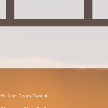
Brot werden...
Lebe
lich: Mag. Georg Fröschl