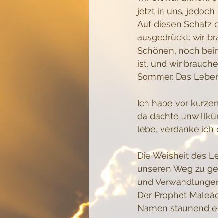
jetzt in uns, jedoch
Auf diesen Schatz 
ausgedrückt: wir b
Schönen, noch beim
ist, und wir brauch
Sommer. Das Leben
Ich habe vor kurze
da dachte unwillkürl
lebe, verdanke ich 
Die Weisheit des Le
unseren Weg zu geh
und Verwandlungen
Der Prophet Maleách
Namen staunend ehr