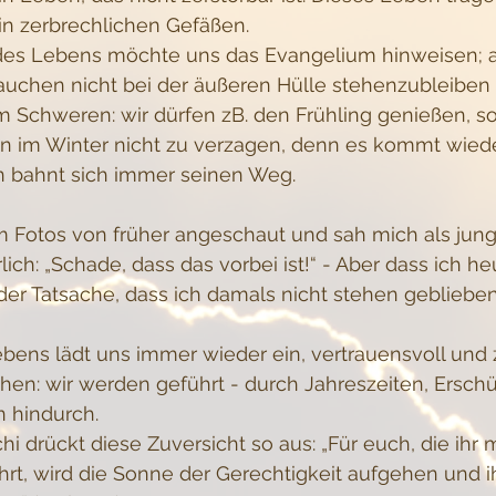
 in zerbrechlichen Gefäßen. 
des Lebens möchte uns das Evangelium hinweisen; 
rauchen nicht bei der äußeren Hülle stehenzubleiben
 Schweren: wir dürfen zB. den Frühling genießen, so
en im Winter nicht zu verzagen, denn es kommt wiede
 bahnt sich immer seinen Weg.
m Fotos von früher angeschaut und sah mich als jun
ich: „Schade, dass das vorbei ist!“ - Aber dass ich he
der Tatsache, dass ich damals nicht stehen geblieben 
bens lädt uns immer wieder ein, vertrauensvoll und z
en: wir werden geführt - durch Jahreszeiten, Ersch
 hindurch. 
i drückt diese Zuversicht so aus: „Für euch, die ihr 
t, wird die Sonne der Gerechtigkeit aufgehen und ih