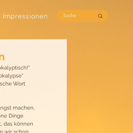
Impressionen
n
alyptisch!“ 
okalypse" 
ische Wort 
Angst machen, 
öne Dinge 
t, das können 
en wir schon 