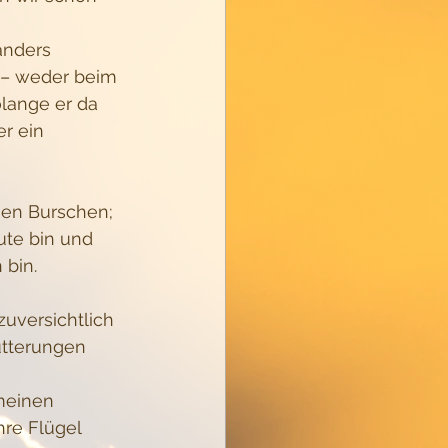
anders 
 – weder beim 
lange er da 
r ein 
gen Burschen; 
ute bin und 
bin. 
uversichtlich 
ütterungen 
meinen 
re Flügel 