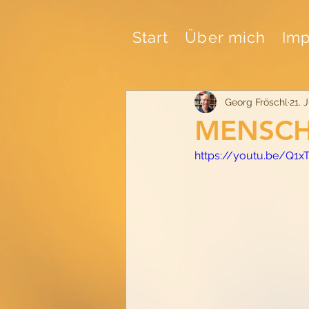
Start
Über mich
Imp
Georg Fröschl
21. 
MENSCH 
https://youtu.be/Q1