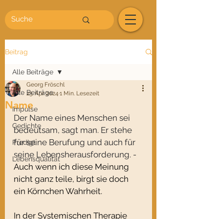
Beitrag
Alle Beiträge
Georg Fröschl
Alle Beiträge
23. Apr. 2024
1 Min. Lesezeit
Name
Impulse
Der Name eines Menschen sei 
Gedichte
bedeutsam, sagt man. Er stehe 
für seine Berufung und auch für 
Predigt
seine Lebensherausforderung. - 
Lebensqualität
Auch wenn ich diese Meinung 
nicht ganz teile, birgt sie doch 
ein Körnchen Wahrheit.
In der Systemischen Therapie 