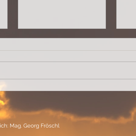
verinnerlichen
berü
lich: Mag. Georg Fröschl