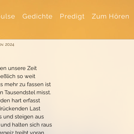
ulse
Gedichte
Predigt
Zum Hören
ov. 2024
en unsere Zeit
ießlich so weit
s mehr zu fassen ist
n Tausendstel misst.
den hart erfasst
drückenden Last
 und steigen aus
 und halten sich raus
rgeiz treibt voran