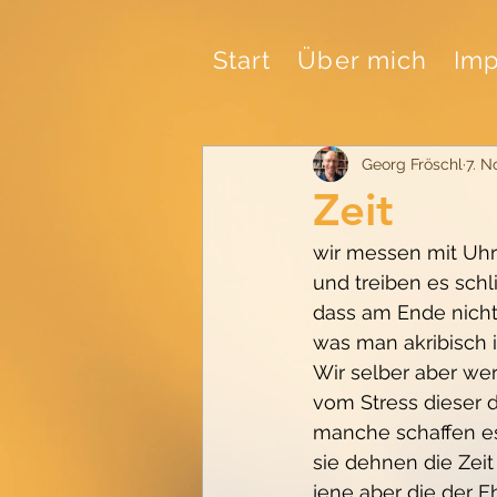
Start
Über mich
Imp
Georg Fröschl
7. N
Zeit
wir messen mit Uhr
und treiben es schl
dass am Ende nicht
was man akribisch i
Wir selber aber wer
vom Stress dieser 
manche schaffen es
sie dehnen die Zeit
jene aber die der Eh