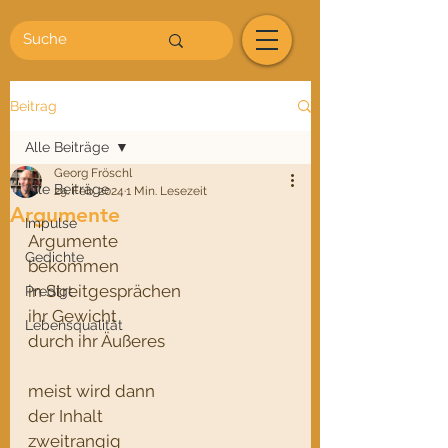
Beitrag
Alle Beiträge
Georg Fröschl
Alle Beiträge
29. Feb. 2024
1 Min. Lesezeit
Argumente
Impulse
Argumente
Gedichte
bekommen 
in Streitgesprächen
Predigt
ihr Gewicht
Lebensqualität
durch ihr Äußeres
meist wird dann 
der Inhalt 
zweitrangig