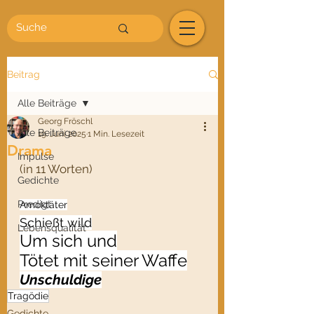
Beitrag
Alle Beiträge
Georg Fröschl
Alle Beiträge
19. Juni 2025
1 Min. Lesezeit
Drama
Impulse
(in 11 Worten)
Gedichte
Predigt
Amoktäter
Schießt wild
Lebensqualität
Um sich und
Tötet mit seiner Waffe
Unschuldige
Tragödie
Gedichte