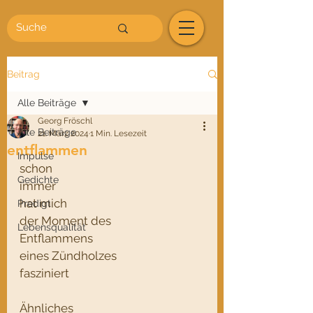
Beitrag
Alle Beiträge
Georg Fröschl
Alle Beiträge
21. März 2024
1 Min. Lesezeit
entflammen
Impulse
schon
Gedichte
immer
hat mich
Predigt
der Moment des
Lebensqualität
Entflammens
eines Zündholzes
fasziniert
Ähnliches