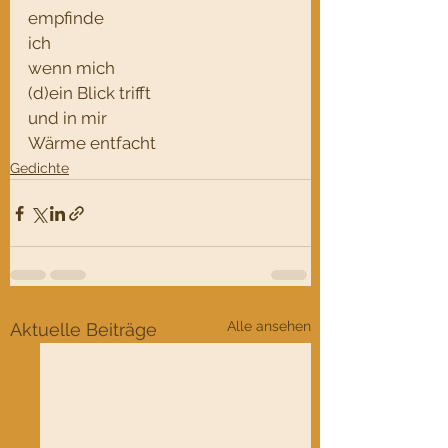
empfinde
ich
wenn mich
(d)ein Blick trifft
und in mir
Wärme entfacht
Gedichte
Alle ansehen
Aktuelle Beiträge