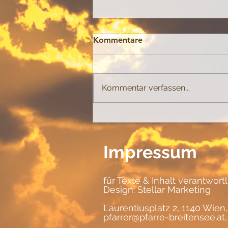
Kommentare
Spannungen
Kommentar verfassen...
Impressum
für Texte & Inhalt verantwort
Design:
Stellar Marketing
Laurentiusplatz 2, 1140 Wien,
pfarrer@pfarre-breitensee.at