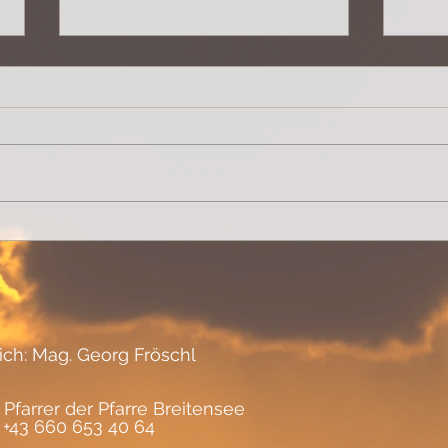
Lebensqualität
rase
lich: Mag. Georg Fröschl
 Pfarrer der Pfarre Breitensee
, +43 660 653 40 64