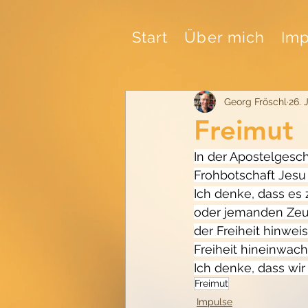
Start
Über mich
Imp
Georg Fröschl
26. 
Freimut
In der Apostelgesch
Frohbotschaft Jesu
Ich denke, dass es 
oder jemanden Zeugn
der Freiheit hinweise
Freiheit hineinwach
Ich denke, dass wir
Freimut
Impulse