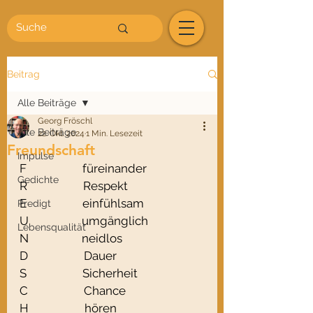
Beitrag
Alle Beiträge
Georg Fröschl
Alle Beiträge
22. Okt. 2024
1 Min. Lesezeit
Freundschaft
Impulse
F                    füreinander
Gedichte
R                    Respekt
E                    einfühlsam
Predigt
U                   umgänglich
Lebensqualität
N                   neidlos 
D                    Dauer
S                    Sicherheit
C                    Chance
H                    hören