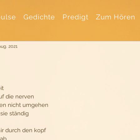
ulse
Gedichte
Predigt
Zum Hören
Aug. 2021
it
uf die nerven
kten nicht umgehen
sie ständig
r durch den kopf
 ab