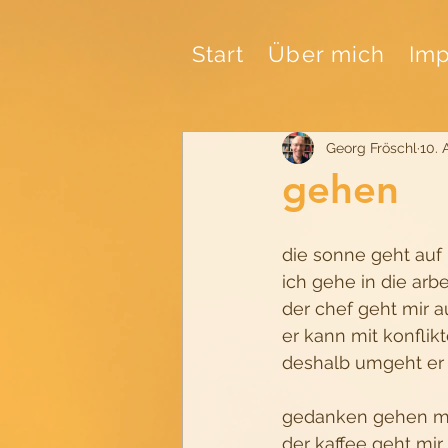
Start
Über mich
Imp
Georg Fröschl
10. 
gehen
die sonne geht auf
ich gehe in die arbe
der chef geht mir a
er kann mit konfli
deshalb umgeht er 
gedanken gehen mi
der kaffee geht mir