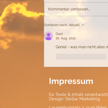
Buchstabieren
Kommentar verfassen...
Sortieren nach:
Aktuell
Gast
16. Aug. 2021
Genial - was man nicht alle
Gefällt mir
Antworten
Impressum
für Texte & Inhalt verantwort
Design:
Stellar Marketing
Laurentiusplatz 2, 1140 Wien,