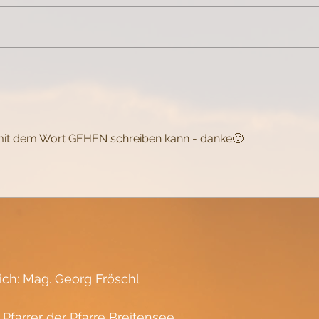
verinnerlichen
berü
s mit dem Wort GEHEN schreiben kann - danke🙂
lich: Mag. Georg Fröschl
 Pfarrer der Pfarre Breitensee