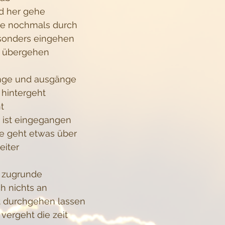
d her gehe
de nochmals durch
esonders eingehen
n übergehen
änge und ausgänge
hintergeht
t 
 ist eingegangen
he geht etwas über
eiter
l zugrunde
ch nichts an
t durchgehen lassen
vergeht die zeit