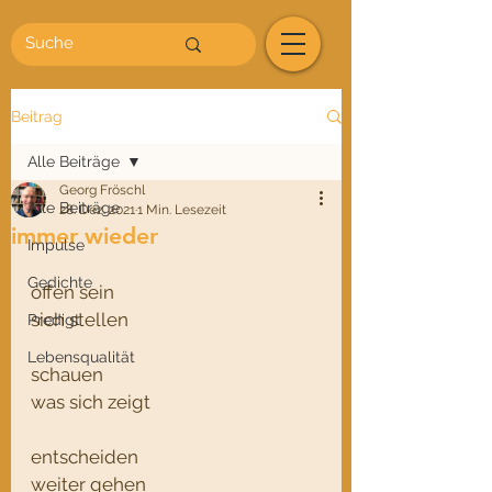
Beitrag
Alle Beiträge
Georg Fröschl
Alle Beiträge
28. Dez. 2021
1 Min. Lesezeit
immer wieder
Impulse
Gedichte
offen sein
sich stellen
Predigt
Lebensqualität
schauen
was sich zeigt
entscheiden
weiter gehen