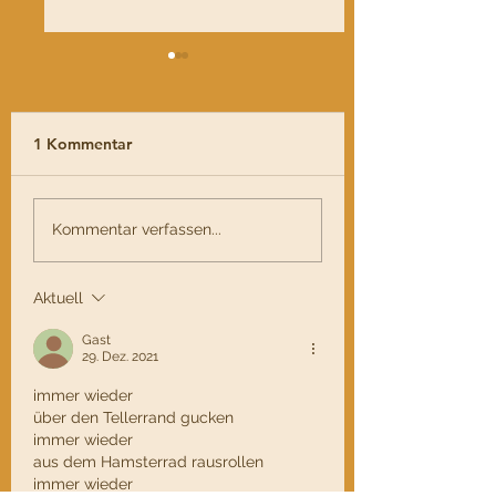
1 Kommentar
verinnerlichen
berührt-geführt
Kommentar verfassen...
Aktuell
Gast
29. Dez. 2021
immer wieder
über den Tellerrand gucken
immer wieder 
aus dem Hamsterrad rausrollen
immer wieder 