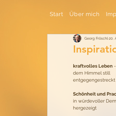
Start
Über mich
Imp
Georg Fröschl
20. 
Inspirat
kraftvolles Leben
 -
dem Himmel still
entgegengestreckt
Schönheit und Pra
in würdevoller De
hergezeigt