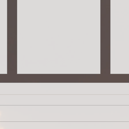
verinnerlichen
berü