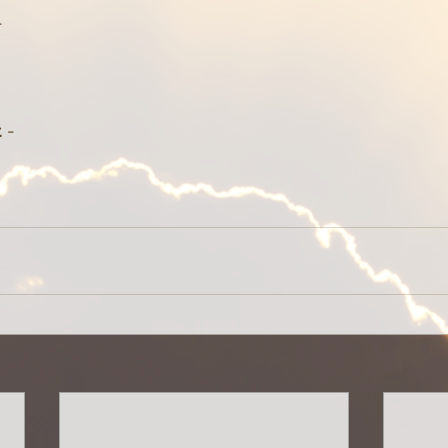
-
t
 -