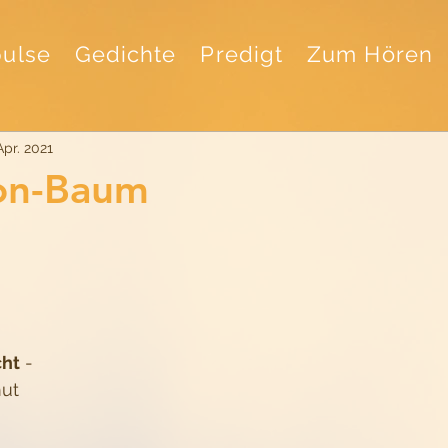
ulse
Gedichte
Predigt
Zum Hören
Apr. 2021
ion-Baum
cht
 -
mut