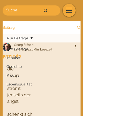
Beitrag
Alle Beiträge
Georg Fröschl
Alle Beiträge
13. Okt. 2022
1 Min. Lesezeit
jenseits
Impulse
Gedichte
die 
Liebe
Predigt
Lebensqualität
strömt
jenseits der 
angst
schenkt sich