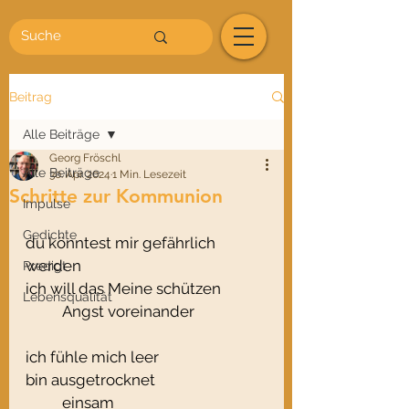
Beitrag
Alle Beiträge
Georg Fröschl
Alle Beiträge
30. Apr. 2024
1 Min. Lesezeit
Schritte zur Kommunion
Impulse
Gedichte
du könntest mir gefährlich 
werden
Predigt
ich will das Meine schützen
Lebensqualität
	Angst voreinander
ich fühle mich leer
bin ausgetrocknet
	einsam