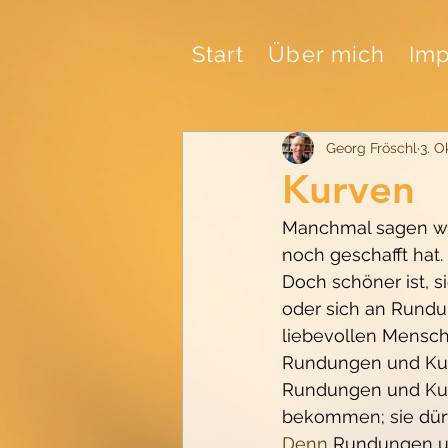
Start
Über mich
Imp
Georg Fröschl
3. O
Kurven
Manchmal sagen wir
noch geschafft hat.
Doch schöner ist, s
oder sich an Rundu
liebevollen Mensch
Rundungen und Kurv
Rundungen und Kur
bekommen; sie dürf
Denn 
Rundungen un