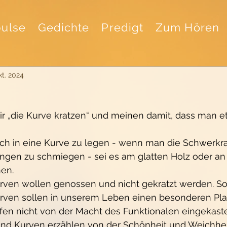
ulse
Gedichte
Predigt
Zum Hören
kt. 2024
 „die Kurve kratzen“ und meinen damit, dass man e
ich in eine Kurve zu legen - wenn man die Schwerkraf
ngen zu schmiegen - sei es am glatten Holz oder an
en.
en wollen genossen und nicht gekratzt werden. So 
ven sollen in unserem Leben einen besonderen Pla
en nicht von der Macht des Funktionalen eingekaste
d Kurven erzählen von der Schönheit und Weichhei