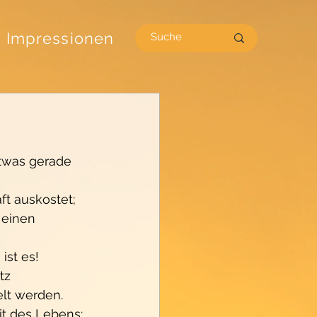
Impressionen
twas gerade 
t auskostet; 
 einen 
ist es!
tz 
lt werden. 
t des Lebens: 