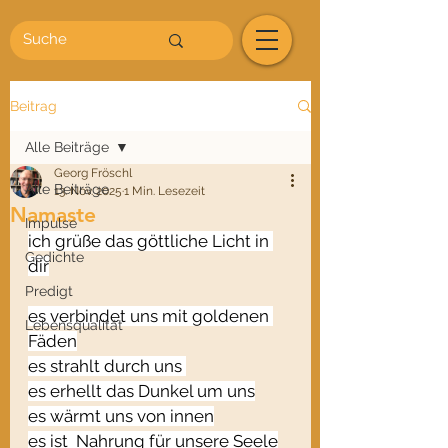
Beitrag
Alle Beiträge
Georg Fröschl
Alle Beiträge
13. Nov. 2025
1 Min. Lesezeit
Namaste
Impulse
ich grüße das göttliche Licht in 
Gedichte
dir
Predigt
es verbindet uns mit goldenen 
Lebensqualität
Fäden
es strahlt durch uns 
es erhellt das Dunkel um uns
es wärmt uns von innen
es ist  Nahrung für unsere Seele