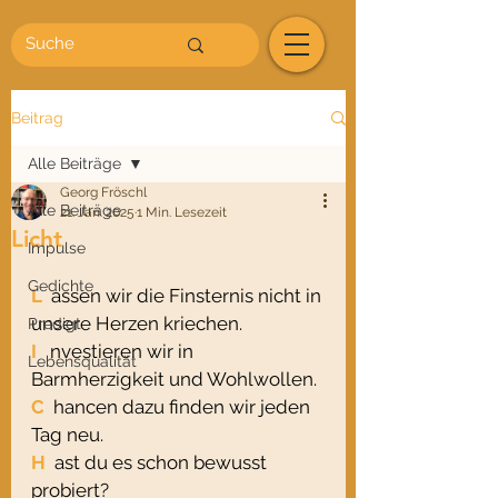
Beitrag
Alle Beiträge
Georg Fröschl
Alle Beiträge
21. Jan. 2025
1 Min. Lesezeit
Licht
Impulse
Gedichte
L
  assen wir die Finsternis nicht in 
unsere Herzen kriechen.
Predigt
I
   nvestieren wir in 
Lebensqualität
Barmherzigkeit und Wohlwollen.
C
  hancen dazu finden wir jeden 
Tag neu.
H
  ast du es schon bewusst 
probiert?