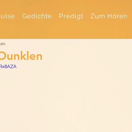
ulse
Gedichte
Predigt
Zum Hören
Jan.
 Dunklen
jqRx8AZA