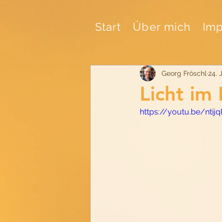
Start
Über mich
Imp
Georg Fröschl
24. 
Licht im
https://youtu.be/nti