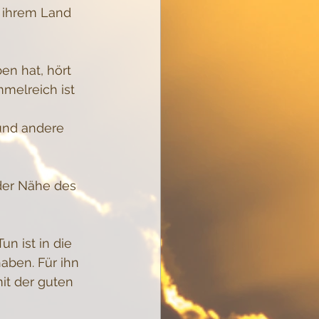
 ihrem Land 
en hat, hört 
mmelreich ist 
und andere 
der Nähe des 
n ist in die 
aben. Für ihn 
it der guten 