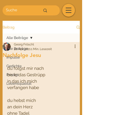
Beitrag
Alle Beiträge
Georg Fröschl
Alle Beiträge
20. Apr. 2021
1 Min. Lesezeit
Nachfolge Jesu
Impulse
Gedichte
du folgst mir nach
bis in das Gestrüpp
Predigt
in das ich mich
Lebensqualität
verfangen habe
du hebst mich
an dein Herz
ohne Tadel