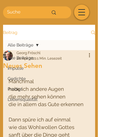
Beitrag
Alle Beiträge
Georg Fröschl
Alle Beiträge
20. Apr. 2021
1 Min. Lesezeit
Neues Sehen
Impulse
Gedichte
Manchmal
habe ich andere Augen
Predigt
die mehr sehen können
Lebensqualität
die in allem das Gute erkennen
Dann spüre ich auf einmal
wie das Wohlwollen Gottes
sanft über die Dinge geht