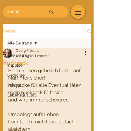
Beitrag
Alle Beiträge
Georg Fröschl
Alle Beiträge
2. Juli
1 Min. Lesezeit
Rucksack
Impulse
Beim Reisen gehe ich lieber auf 
Gedichte
Nummer sicher! 
Ich packe für alle Eventualitäten, 
Predigt
mein Rucksack füllt sich
Lebensqualität
und wird immer schwerer.
Umgelegt aufs Leben 
könnte ich mich tausendfach 
absichern