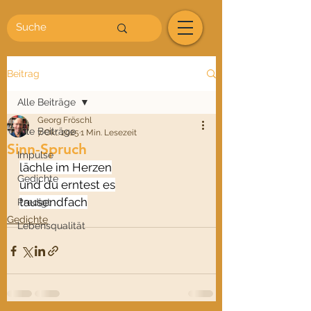
Beitrag
Alle Beiträge
Georg Fröschl
Alle Beiträge
7. Okt. 2025
1 Min. Lesezeit
Sinn-Spruch
Impulse
lächle im Herzen
Gedichte
und du erntest es
tausendfach
Predigt
Gedichte
Lebensqualität