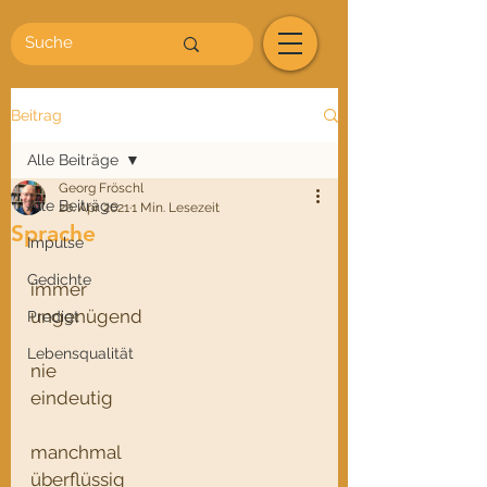
Beitrag
Alle Beiträge
Georg Fröschl
Alle Beiträge
20. Apr. 2021
1 Min. Lesezeit
Sprache
Impulse
Gedichte
immer 
ungenügend
Predigt
Lebensqualität
nie
eindeutig
manchmal 
überflüssig