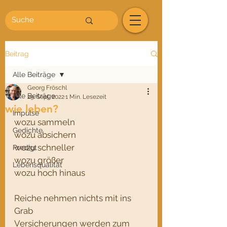
Beitrag
Alle Beiträge
Georg Fröschl
Alle Beiträge
29. Sept. 2022
1 Min. Lesezeit
wie leben?
Impulse
wozu sammeln
Gedichte
wozu absichern
wozu schneller
Predigt
wozu größer 
Lebensqualität
wozu hoch hinaus
Reiche nehmen nichts mit ins 
Grab
Versicherungen werden zum 