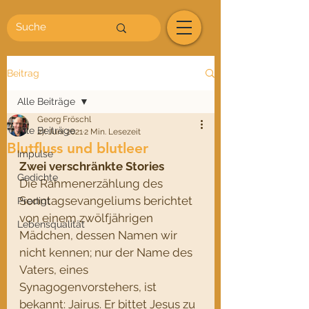
Beitrag
Alle Beiträge
Georg Fröschl
Alle Beiträge
27. Juni 2021
2 Min. Lesezeit
Blutfluss und blutleer
Impulse
Zwei verschränkte Stories
Gedichte
Die Rahmenerzählung des 
Sonntagsevangeliums berichtet 
Predigt
von einem zwölfjährigen 
Lebensqualität
Mädchen, dessen Namen wir 
nicht kennen; nur der Name des 
Vaters, eines 
Synagogenvorstehers, ist 
bekannt: Jairus. Er bittet Jesus zu 