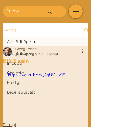
Beitrag
Alle Beiträge
Georg Fröschl
Alle Beiträge
31. Mai 2025
0 Min. Lesezeit
EINS sein
Impulse
Gedichte
https://youtu.be/v_8gUV-4v68
Predigt
Lebensqualität
Predigt