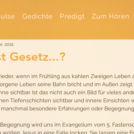
ulse
Gedichte
Predigt
Zum Hören
pr. 2022
t Gesetz...?
ieder, wenn im Frühling aus kahlen Zweigen Leben au
orgene Leben seine Bahn bricht und im Außen zeigt
ne sichtbar. Ist das nicht auch ein Bild für vieles an
nen Tiefenschichten sichtbar und innere Einsichten
s manchmal besondere Erfahrungen oder Begegnung
Begegnung wird uns im Evangelium vom 5. Fastenson
n wollen Jesus in eine Falle locken. Sie lassen eine F