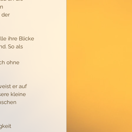
n 
 der 
le ihre Blicke 
d. So als 
uch ohne 
eist er auf 
sere kleine 
nschen 
gkeit 