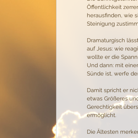
Öffentlichkeit zer
herausfinden, wie s
Steinigung zustim
Dramaturgisch lässt
auf Jesus: wie reag
wollte er die Span
Und dann: mit eine
Sünde ist, werfe de
Damit spricht er ni
etwas Größeres und 
Gerechtigkeit übe
ermöglicht. 
Die Ältesten merken