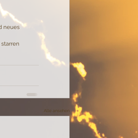
d neues 
starren 
Alle ansehen