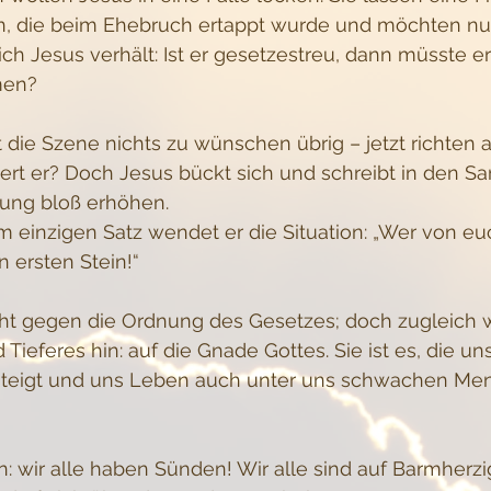
ren, die beim Ehebruch ertappt wurde und möchten nu
ich Jesus verhält: Ist er gesetzestreu, dann müsste er
men?
 die Szene nichts zu wünschen übrig – jetzt richten al
iert er? Doch Jesus bückt sich und schreibt in den San
nung bloß erhöhen. 
m einzigen Satz wendet er die Situation: „Wer von e
n ersten Stein!“
cht gegen die Ordnung des Gesetzes; doch zugleich w
Tieferes hin: auf die Gnade Gottes. Sie ist es, die un
rsteigt und uns Leben auch unter uns schwachen Me
: wir alle haben Sünden! Wir alle sind auf Barmherzi