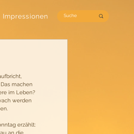
Impressionen
fbricht, 
. Das machen 
dere im Leben? 
 wach werden 
en.
ntag erzählt:
rau an die 