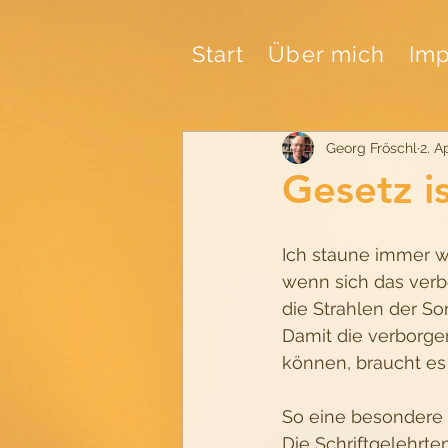
Start
Über mich
Imp
Georg Fröschl
2. A
Gesetz is
Ich staune immer w
wenn sich das verb
die Strahlen der Son
Damit die verborge
können, braucht e
So eine besondere 
Die Schriftgelehrte