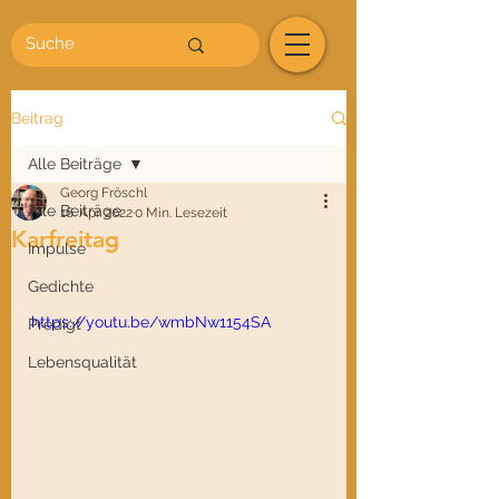
Beitrag
Alle Beiträge
Georg Fröschl
Alle Beiträge
16. Apr. 2022
0 Min. Lesezeit
Karfreitag
Impulse
Gedichte
https://youtu.be/wmbNw1154SA
Predigt
Lebensqualität