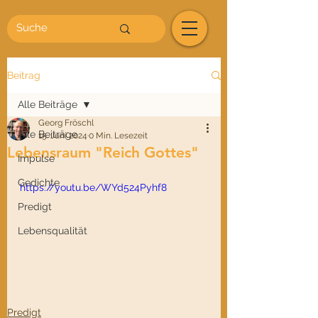
Beitrag
Alle Beiträge
Georg Fröschl
Alle Beiträge
15. Juni 2024
0 Min. Lesezeit
Lebensraum "Reich Gottes"
Impulse
Gedichte
https://youtu.be/WYd524Pyhf8
Predigt
Lebensqualität
Predigt