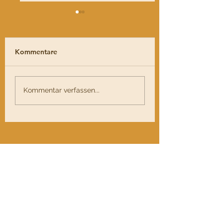
Kommentare
Brot werden...
Lebendiger Schat
Kommentar verfassen...
dir...
Impressum
für Texte & Inhalt verantwortlich: Mag.