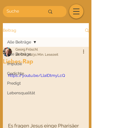
Beitrag
Alle Beiträge
Georg Fröschl
Alle Beiträge
28. Okt. 2023
1 Min. Lesezeit
Liebes-Rap
Impulse
Gedichte
https://youtu.be/LlaIDtmyLcQ
Predigt
Lebensqualität
Es fragen Jesus einge Pharisäer