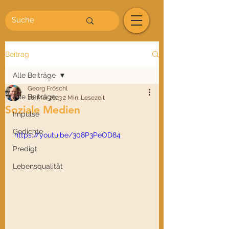
Beitrag
Alle Beiträge
Georg Fröschl
Alle Beiträge
20. Mai 2023
2 Min. Lesezeit
Soziale Medien
Impulse
Gedichte
https://youtu.be/308P3PeOD84
Predigt
Lebensqualität