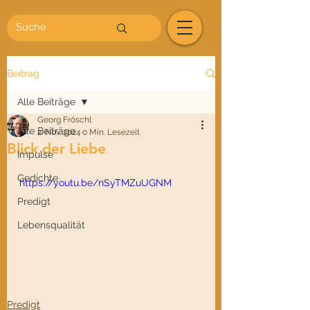
Beitrag
Alle Beiträge
Georg Fröschl
Alle Beiträge
2. Nov. 2024
0 Min. Lesezeit
Blick der Liebe
Impulse
Gedichte
https://youtu.be/nSyTMZuUGNM
Predigt
Lebensqualität
Predigt