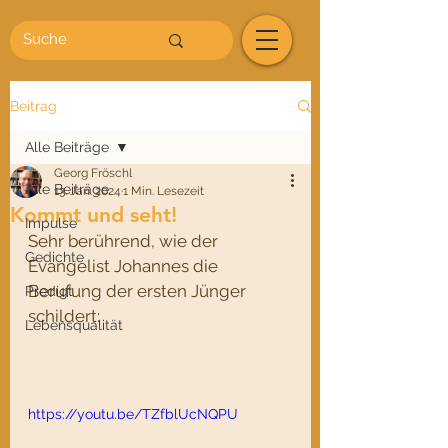
Beitrag
Alle Beiträge
Georg Fröschl
Alle Beiträge
13. Jan. 2024
1 Min. Lesezeit
Kommt und seht!
Impulse
Sehr berührend, wie der 
Gedichte
Evangelist Johannes die 
Berufung der ersten Jünger 
Predigt
schildert:
Lebensqualität
https://youtu.be/TZfblUcNQPU