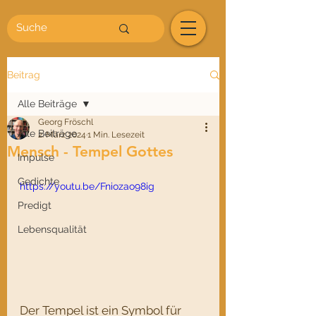
Beitrag
Alle Beiträge
Georg Fröschl
Alle Beiträge
2. März 2024
1 Min. Lesezeit
Mensch - Tempel Gottes
Impulse
Gedichte
https://youtu.be/Fniozao98ig
Predigt
Lebensqualität
Der Tempel ist ein Symbol für 