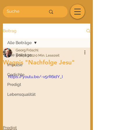
Beitrag
Alle Beiträge
Georg Fröschl
Alle Beiträge
3. Sept. 2022
0 Min. Lesezeit
Wagnis "Nachfolge Jesu"
Impulse
Gedichte
https://youtu.be/-v5rR6idY_I
Predigt
Lebensqualität
Predigt